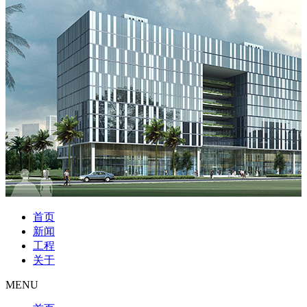
首页
新闻
工程
关于
MENU