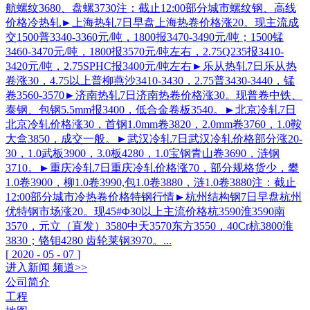
航螺纹3680、盘螺3730注：截止12:00部分城市螺纹钢、高线
价格冷热轧►上海热轧7日早盘上海热卷价格涨20。现主流成
交1500普3340-3360元/吨，1800报3470-3490元/吨；1500锰
3460-3470元/吨，1800报3570元/吨左右，2.75Q235报3410-
3420元/吨，2.75SPHC报3400元/吨左右►乐从热轧7日乐从热
卷涨30，4.75以上普柳燕沙3410-3430，2.75普3430-3440，锰
卷3560-3570►济南热轧7日济南热卷价格涨30。现普卷中铁、
泰钢、包钢5.5mm报3400，低合金卷板3540。►北京冷轧7日
北京冷轧价格涨30，首钢1.0mm卷3820，2.0mm卷3760，1.0鞍
大盒3850，成交一般。►武汉冷轧7日武汉冷轧价格部分涨20-
30，1.0武板3900，3.0板4280，1.0宝钢青山卷3690，涟钢
3710。►重庆冷轧7日重庆冷轧价格涨70，部分规格货少，攀
1.0卷3900，柳1.0卷3990,包1.0卷3880，涟1.0卷3880注：截止
12:00部分城市冷热卷价格特钢行情►杭州结构钢7日早盘杭州
优特钢市场涨20。现45#Φ30以上主流价格杭3590淮3590南
3570，元立（直发）3580中天3570东方3550，40Cr杭3800淮
3830；铬钼4280 齿轮莱钢3970。...
[
2020
-
05
-
07
]
进入
新闻
频道>>
公司简介
工程