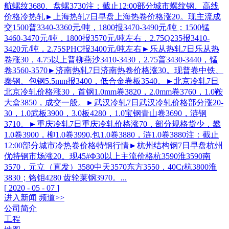
航螺纹3680、盘螺3730注：截止12:00部分城市螺纹钢、高线
价格冷热轧►上海热轧7日早盘上海热卷价格涨20。现主流成
交1500普3340-3360元/吨，1800报3470-3490元/吨；1500锰
3460-3470元/吨，1800报3570元/吨左右，2.75Q235报3410-
3420元/吨，2.75SPHC报3400元/吨左右►乐从热轧7日乐从热
卷涨30，4.75以上普柳燕沙3410-3430，2.75普3430-3440，锰
卷3560-3570►济南热轧7日济南热卷价格涨30。现普卷中铁、
泰钢、包钢5.5mm报3400，低合金卷板3540。►北京冷轧7日
北京冷轧价格涨30，首钢1.0mm卷3820，2.0mm卷3760，1.0鞍
大盒3850，成交一般。►武汉冷轧7日武汉冷轧价格部分涨20-
30，1.0武板3900，3.0板4280，1.0宝钢青山卷3690，涟钢
3710。►重庆冷轧7日重庆冷轧价格涨70，部分规格货少，攀
1.0卷3900，柳1.0卷3990,包1.0卷3880，涟1.0卷3880注：截止
12:00部分城市冷热卷价格特钢行情►杭州结构钢7日早盘杭州
优特钢市场涨20。现45#Φ30以上主流价格杭3590淮3590南
3570，元立（直发）3580中天3570东方3550，40Cr杭3800淮
3830；铬钼4280 齿轮莱钢3970。...
[
2020
-
05
-
07
]
进入
新闻
频道>>
公司简介
工程