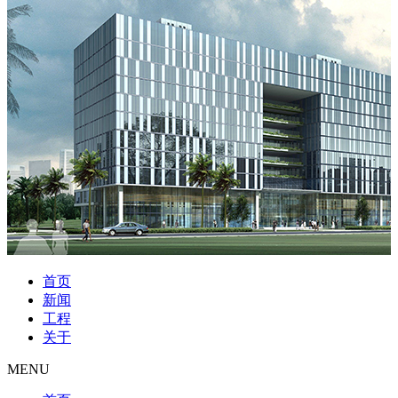
首页
新闻
工程
关于
MENU